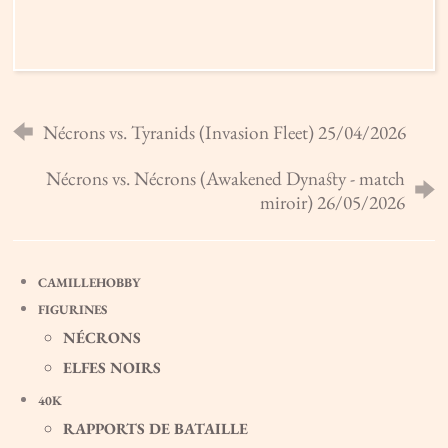
SABLE CINÉTIQUE COMME "BROUILLARD DE
GUERRE"
LA CITADELLE ENTÉNÉBRÉE
RESSOURCES
CURSE OF STRAHD
BG3
CARTE HD DU JEU
HONOR MODE
BUILDS
LIENS UTILES
AUTRES
IMPRESSION 3D
POE II: DEADFIRE
FELLOWSHIP
WOW