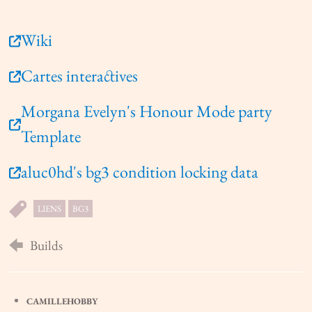
Wiki
Cartes interactives
Morgana Evelyn's Honour Mode party
Template
aluc0hd's bg3 condition locking data
LIENS
BG3
Builds
CAMILLEHOBBY